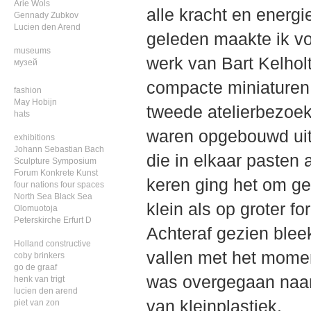
Arie Wols
alle kracht en energie
Gennady Zubkov
Lucien den Arend
geleden maakte ik vo
museums
werk van Bart Kelhol
музей
compacte miniaturen 
fashion
May Hobijn
tweede atelierbezoek 
hats
waren opgebouwd uit
exhibitions
Johann Sebastian Bach
die in elkaar pasten 
Sculpture Symposium
Forum Konkrete Kunst
keren ging het om ges
four nations four spaces
North Sea Black Sea
klein als op groter 
Olomuotoja
Peterskirche Erfurt D
Achteraf gezien ble
Holland constructive
vallen met het momen
coby brinkers
go de graaf
was overgegaan naar 
henk van trigt
lucien den arend
van kleinplastiek.
piet van zon