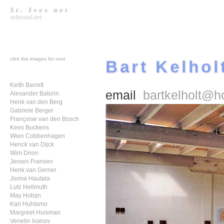
St. Ives net
selected art
click the images for next
Bart Kelhol
Keith Barrett
email
bartkelholt@h
Alexander Baturin
Henk van den Berg
Gabriele Berger
Françoise van den Bosch
Kees Buckens
Wien Cobbenhagen
Henck van Dijck
Wim Drion
Jeroen Fransen
Henk van Gerner
Jorma Hautala
Lutz Hellmuth
May Hobijn
Kari Huhtamo
Margreet Huisman
Venelin Ivanov