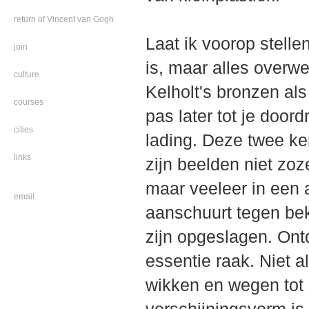
return of Vincent van Gogh
Laat ik voorop stellen
join
is, maar alles over
culture
Kelholt's bronzen als
courses
pas later tot je doord
cities
lading. Deze twee k
links
zijn beelden niet zoz
maar veeleer in een 
email
aanschuurt tegen be
zijn opgeslagen. Ontda
essentie raak. Niet a
wikken en wegen tot