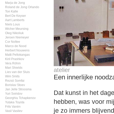
Marja de Jong
Roland de Jong Orlando
Ton Kalle
Bert De Keyser
Aart Lamberts
Niels Lous
Wicher Meursing
Oleg Nikoliuk
Jeroen Niemeyer
Cor Noltee
Marco de Nood
Herbert Nouwens
Matti Peltokangas
Kiril Prashkov
Vera Röhm
Mari Shields
atelier
Lies van der Sluis
Een innerlijke noodz
Wim Smits
Rezsö Somfai
Borislav Stoev
Jan Jelle Stroosma
Dat kunst in het dag
Yuri Sviridov
Georghiu Tchapkenov
hebben, was voor mij
Yutaka Toyota
Frits Vanèn
je zo immers blijven
Vasil Vasilev